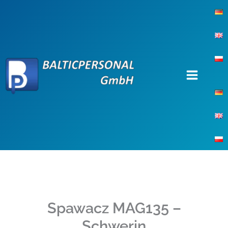
Przejdź
do
treści
Spawacz MAG135 –
Schwerin