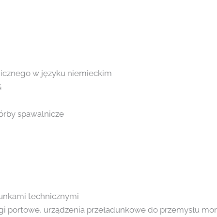
nicznego w języku niemieckim
G
órby spawalnicze
unkami technicznymi
igi portowe, urządzenia przeładunkowe do przemysłu mors