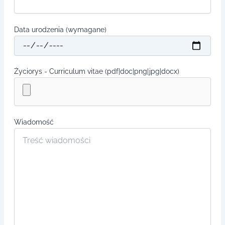
Data urodzenia (wymagane)
Życiorys - Curriculum vitae (pdf|doc|png|jpg|docx)
Wiadomość