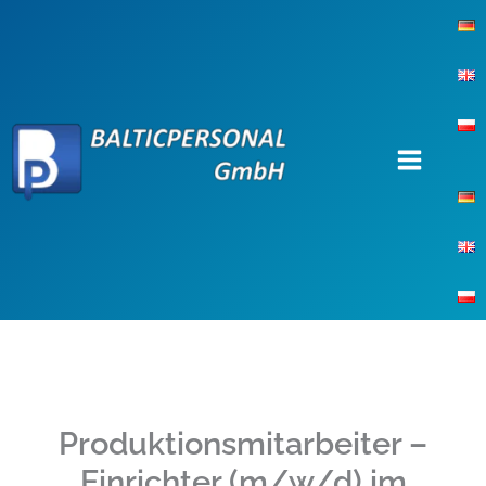
Zum
Inhalt
springen
Produktionsmitarbeiter –
Einrichter (m/w/d) im